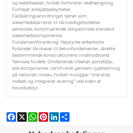
og kabelbakker, hvilket forhindrer nedhængning.
Forhøjet arbejdsbeskyttelse:
Faldsikringsanordninger tjener som
sikkerhedsbarrierer til tårnvedligeholdelse
personale, konstituerende obligatoriske standard
sikkerhedskomponenter.
Fundamentforankring: Højstyrke ankerbolte
forbinder tårnbaser til betonfundamenter, direkte
bestemmende konstruktionens vindmodstand.
Tekniske fordele: Omfattende tilbehør portefølje,
alle komponenter certificeret gennem typetestning
på nationalt niveau, hvilket muliggør "one-stop
indkøb og integreret levering” ved siden af
hovedudstyr.
Facebook
X
WhatsApp
Pinterest
LinkedIn
Share