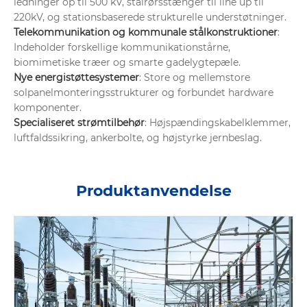
ledninger op til 500 kV, stålrørsstænger til line up til
220kV, og stationsbaserede strukturelle understøtninger.
Telekommunikation og kommunale stålkonstruktioner
:
Indeholder forskellige kommunikationstårne,
biomimetiske træer og smarte gadelygtepæle.
Nye energistøttesystemer
: Store og mellemstore
solpanelmonteringsstrukturer og forbundet hardware
komponenter.
Specialiseret strømtilbehør
: Højspændingskabelklemmer,
luftfaldssikring, ankerbolte, og højstyrke jernbeslag.
Produktanvendelse