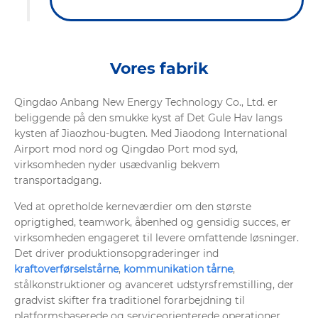
Vores fabrik
Qingdao Anbang New Energy Technology Co., Ltd. er
beliggende på den smukke kyst af Det Gule Hav langs
kysten af Jiaozhou-bugten. Med Jiaodong International
Airport mod nord og Qingdao Port mod syd,
virksomheden nyder usædvanlig bekvem
transportadgang.
Ved at opretholde kerneværdier om den største
oprigtighed, teamwork, åbenhed og gensidig succes, er
virksomheden engageret til levere omfattende løsninger.
Det driver produktionsopgraderinger ind
kraftoverførselstårne
,
kommunikation tårne
,
stålkonstruktioner og avanceret udstyrsfremstilling, der
gradvist skifter fra traditionel forarbejdning til
platformsbaserede og serviceorienterede operationer.