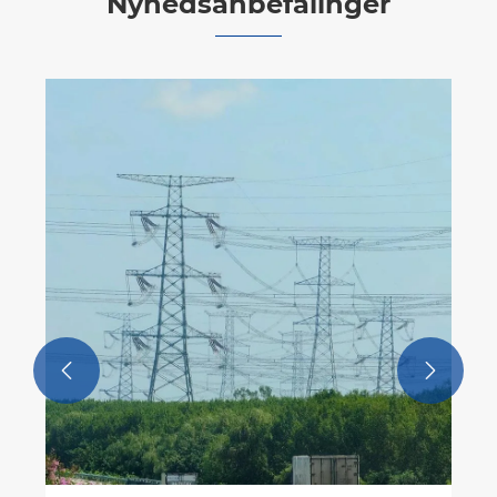
Nyhedsanbefalinger
Hvad med varmgalvaniserede
trafikpæle?
Se mere >>

