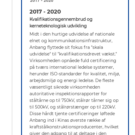
2017 - 2020
Kvalifikationsgennembrud og
kerneteknologisk udvikling
Midt i den hurtige udvidelse af nationale
elnet og kommunikationsinfrastruktur,
Anbang flyttede sit fokus fra "skala
udvidelse" til "kvalifikationsdrevet vækst."
Virksomheden opnåede fuld certificering
på tværs international ledelse systemer,
herunder ISO-standarder for kvalitet, miljø,
arbejdsmiljø og energi ledelse. De fleste
væsentligt sikrede virksomheden
autoritative inspektionsrapporter for
ståltårne op til 750kV, stålrør tårner sig op
til 500kV, og stålrørstænger op til 220kV.
Disse hårdt tjente certificeringer løftede
Anbang ind i Kinas øverste række af
kraftstålkonstruktionsproducenter, hvilket
giver den adgang til at deltage i den