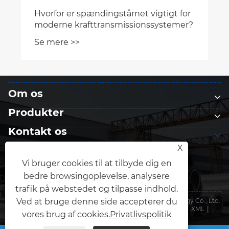
Om os
Produkter
Kontakt os
X
FØLG OS
Vi bruger cookies til at tilbyde dig en
bedre browsingoplevelse, analysere
trafik på webstedet og tilpasse indhold.
Copyright © 2026 Qingdao Anbang New Energy Technology Co., Ltd.
Ved at bruge denne side accepterer du
Alle rettigheder forbeholdes.
Links
|
Sitemap
|
RSS
|
XML
|
vores brug af cookies.
Privatlivspolitik
Privatlivspolitik