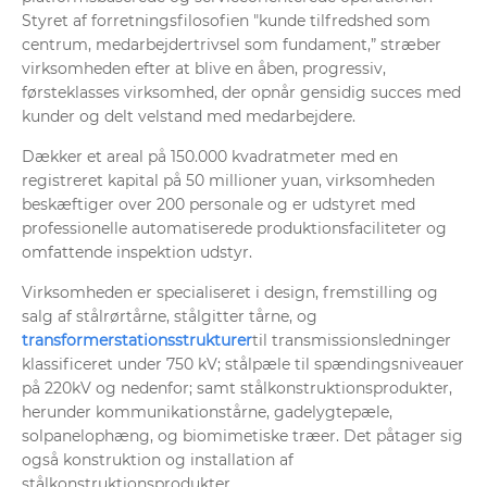
Styret af forretningsfilosofien "kunde tilfredshed som
centrum, medarbejdertrivsel som fundament,” stræber
virksomheden efter at blive en åben, progressiv,
førsteklasses virksomhed, der opnår gensidig succes med
kunder og delt velstand med medarbejdere.
Dækker et areal på 150.000 kvadratmeter med en
registreret kapital på 50 millioner yuan, virksomheden
beskæftiger over 200 personale og er udstyret med
professionelle automatiserede produktionsfaciliteter og
omfattende inspektion udstyr.
Virksomheden er specialiseret i design, fremstilling og
salg af stålrørtårne, stålgitter tårne, og
transformerstationsstrukturer
til transmissionsledninger
klassificeret under 750 kV; stålpæle til spændingsniveauer
på 220kV og nedenfor; samt stålkonstruktionsprodukter,
herunder kommunikationstårne, gadelygtepæle,
solpanelophæng, og biomimetiske træer. Det påtager sig
også konstruktion og installation af
stålkonstruktionsprodukter.