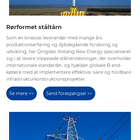
Rørformet ståltårn
Som en kinesisk leverandør med mange års
produktionserfaring og dybdegående forskning og
udvikling, har Qingdao Anbang New Energy specialiseret
sig i at levere tilpassede stålrørsløsninger, der overholder
internationale standarder, og hjælper globale B-end-
købere med at implementere effektive, sikre og holdbare
infrastrukturkonstruktionsprojekter.
Se mere >>
Send forespørgsel >>