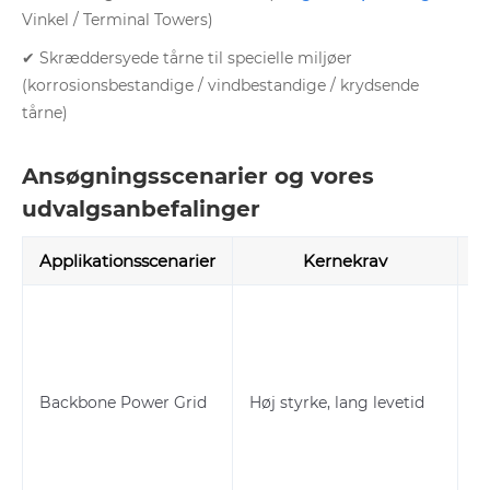
Vinkel / Terminal Towers)
✔ Skræddersyede tårne ​​til specielle miljøer
(korrosionsbestandige / vindbestandige / krydsende
tårne)
Ansøgningsscenarier og vores
udvalgsanbefalinger
Applikationsscenarier
Kernekrav
75
Backbone Power Grid
Høj styrke, lang levetid
5