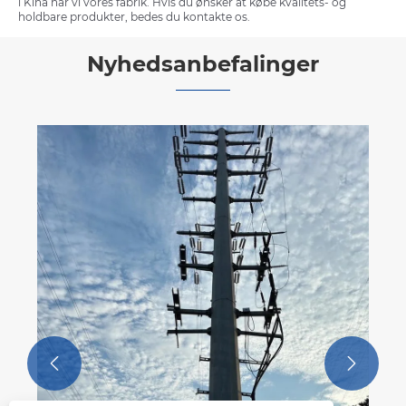
i Kina har vi vores fabrik. Hvis du ønsker at købe kvalitets- og
holdbare produkter, bedes du kontakte os.
Nyhedsanbefalinger
Hvad gør Steel Pipe Tower til et kritisk
valg for moderne infrastruktur?
Se mere >>

