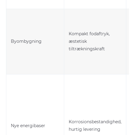
Kompakt fodaftryk,
2
Byombygning
æstetisk
L
tiltrækningskraft
Va
Korrosionsbestandighed,
Nye energibaser
P
hurtig levering
m