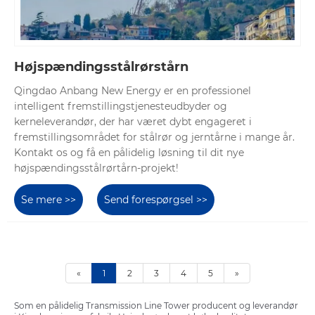
Højspændingsstålrørstårn
Qingdao Anbang New Energy er en professionel
intelligent fremstillingstjenesteudbyder og
kerneleverandør, der har været dybt engageret i
fremstillingsområdet for stålrør og jerntårne ​​i mange år.
Kontakt os og få en pålidelig løsning til dit nye
højspændingsstålrørtårn-projekt!
Se mere >>
Send forespørgsel >>
«
1
2
3
4
5
»
Som en pålidelig Transmission Line Tower producent og leverandør