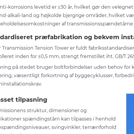
ti-korrosions levetid er ≥30 år, hvilket gør den velegne
nd-alkali-land og højkolde bjergrige områder, hvilket væ
geholdelsesomkostninger af transmissionsspændetårne o
dardiseret præfabrikation og bekvem insta
 Transmission Tension Tower er fuldt fabriksstandardi
lleret inden for ±0,5 mm, strengt fremstillet iht. GB/T 2
ring på stedet bruger boltforbindelser uden behov for 
ing, væsentligt forkortning af byggecyklusser, forbedring 
installationskrav.
asset tilpasning
missionens struktur, dimensioner og
fikationer spændingstårn kan tilpasses i henhold
njespændingsniveauer, svingvinkler, terrænforhold