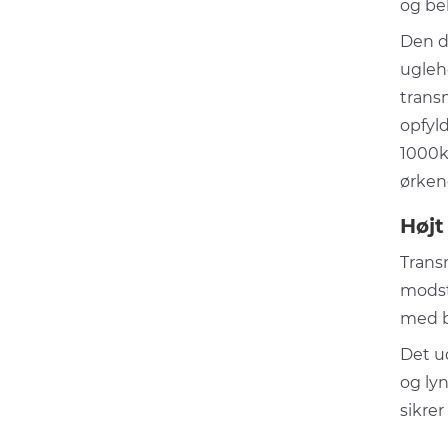
og bel
Den d
ugleh
transm
opfyld
1000k
ørken
Højt
Trans
modst
med b
Det u
og ly
sikrer