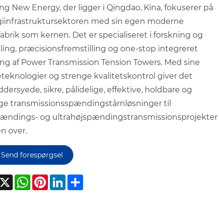
g New Energy, der ligger i Qingdao, Kina, fokuserer på
iinfrastruktursektoren med sin egen moderne
fabrik som kernen. Det er specialiseret i forskning og
ling, præcisionsfremstilling og one-stop integreret
ing af Power Transmission Tension Towers. Med sine
teknologier og strenge kvalitetskontrol giver det
dersyede, sikre, pålidelige, effektive, holdbare og
ige transmissionsspændingstårnløsninger til
ændings- og ultrahøjspændingstransmissionsprojekter
n over.
Send forespørgsel
acebook
X
WhatsApp
Pinterest
LinkedIn
Share