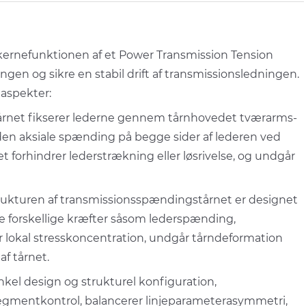
 kernefunktionen af et Power Transmission Tension
en og sikre en stabil drift af transmissionsledningen.
 aspekter:
rnet fikserer lederne gennem tårnhovedet tværarms-
en aksiale spænding på begge sider af lederen ved
et forhindrer lederstrækning eller løsrivelse, og undgår
strukturen af transmissionsspændingstårnet er designet
e forskellige kræfter såsom lederspænding,
r lokal stresskoncentration, undgår tårndeformation
af tårnet.
inkel design og strukturel konfiguration,
egmentkontrol, balancerer linjeparameterasymmetri,