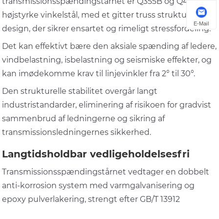
transmissionsspændingstårnet er Q355B og Q420B
højstyrke vinkelstål, med et gitter truss strukturelt
E-Mail
design, der sikrer ensartet og rimeligt stressfordeling.
Det kan effektivt bære den aksiale spænding af ledere,
vindbelastning, isbelastning og seismiske effekter, og
kan imødekomme krav til linjevinkler fra 2° til 30°.
Den strukturelle stabilitet overgår langt
industristandarder, eliminering af risikoen for gradvist
sammenbrud af ledningerne og sikring af
transmissionsledningernes sikkerhed.
Langtidsholdbar vedligeholdelsesfri
Transmissionsspændingstårnet vedtager en dobbelt
anti-korrosion system med varmgalvanisering og
epoxy pulverlakering, strengt efter GB/T 13912