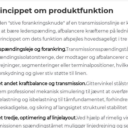
incippet om produktfunktion
en "stive forankringsknude" af en transmissionslinje er
 at bære lederspænding, afbalancere kræfterne på ledning
rincippet om dets funktion afspejles hovedsageligt i tre
 spændingsleje og forankring.
Transmissionsspændingstå
ændingsisolatorstrenge, der modtager og afbalancerer d
rejninger, segmenteringer eller terminalpositioner, hvilk
forskydning og giver stiv støtte til linen.
et andet kraftbalance og transmission.
Gittervinkel stål
m professionel mekanisk simulering til jævnt at overfør
elastning og isbelastning til tårnfundamentet, forhindre
beskadigelse, og sikring af langsigtet strukturel stabilitet 
t tredje, optimering af linjelayout.
Ved hjælp af rimelig v
missionen spændingstårnet muliggør linjedrejning og s