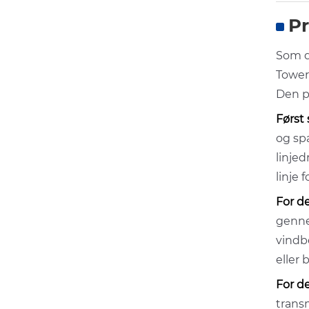
Pr
Som d
Tower
Den p
Først
og sp
linjed
linje 
For d
genne
vindb
eller 
For de
trans