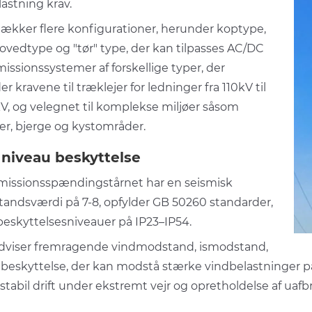
astning krav.
ækker flere konfigurationer, herunder koptype,
ovedtype og "tør" type, der kan tilpasses AC/DC
issionssystemer af forskellige typer, der
er kravene til træklejer for ledninger fra 110kV til
V, og velegnet til komplekse miljøer såsom
er, bjerge og kystområder.
 niveau beskyttelse
missionsspændingstårnet har en seismisk
andsværdi på 7-8, opfylder GB 50260 standarder,
eskyttelsesniveauer på IP23–IP54.
dviser fremragende vindmodstand, ismodstand,
nbeskyttelse, der kan modstå stærke vindbelastninger p
 stabil drift under ekstremt vejr og opretholdelse af uaf