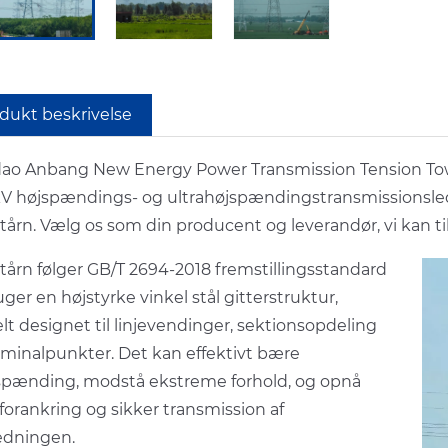
dukt beskrivelse
ao Anbang New Energy Power Transmission Tension Tower 
V højspændings- og ultrahøjspændingstransmissionsled
ltårn. Vælg os som din producent og leverandør, vi kan t
 tårn følger GB/T 2694-2018 fremstillingsstandard
ger en højstyrke vinkel stål gitterstruktur,
lt designet til linjevendinger, sektionsopdeling
rminalpunkter. Det kan effektivt bære
spænding, modstå ekstreme forhold, og opnå
 forankring og sikker transmission af
ledningen.