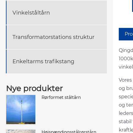
Vinkelståltårn
Pro
Transformatorstations struktur
Qingd
1000k
Enkeltarms trafikstang
vinke
Vores
Nye produkter
og bru
specie
Rørformet ståltårn
og te
leder
stabil
kraft
Højspændingsstålrørstårn