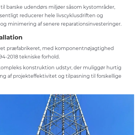
t til barske udendørs miljøer såsom kystområder,
sentligt reducerer hele livscyklusdriften og
g minimering af senere reparationsinvesteringer.
llation
seret præfabrikeret, med komponentnøjagtighed
694-2018 tekniske forhold.
kompleks konstruktion udstyr, der muliggør hurtig
af projekteffektivitet og tilpasning til forskellige