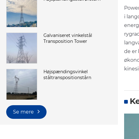
Power
i lang
energ
rygrad
Galvaniseret vinkelstål
Transposition Tower
langv
de er 
økono
kinesi
Højspændingsvinkel
ståltranspositionstårn
Ke
Se mere