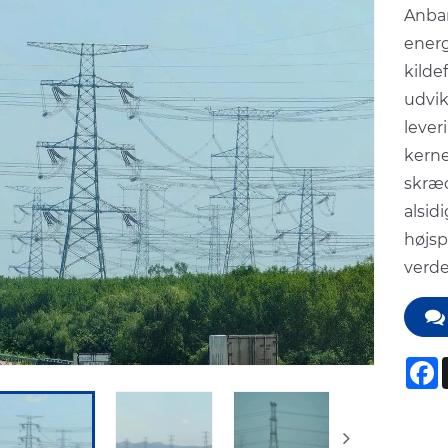
Anban
energ
kilde
udvik
lever
kerne
skræd
alsid
højsp
verde
F