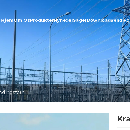
Hjem
Om Os
Produkter
Nyheder
Sager
Download
Send Fo
dingstårn
Kra