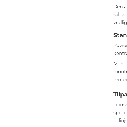
Den an
saltva
vedli
Stan
Power
kontro
Monte
monter
terræn
Tilp
Trans
speci
til li