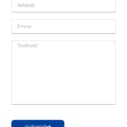
Indsend
