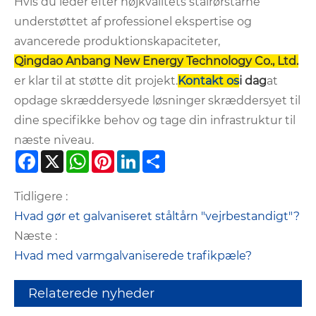
Hvis du leder efter højkvalitets stålrørstårne ​​
understøttet af professionel ekspertise og
avancerede produktionskapaciteter,
Qingdao Anbang New Energy Technology Co., Ltd.
er klar til at støtte dit projekt.
Kontakt os
i dag
at
opdage skræddersyede løsninger skræddersyet til
dine specifikke behov og tage din infrastruktur til
næste niveau.
Facebook
X
WhatsApp
Pinterest
LinkedIn
Share
Tidligere :
Hvad gør et galvaniseret ståltårn "vejrbestandigt"?
Næste :
Hvad med varmgalvaniserede trafikpæle?
Relaterede nyheder