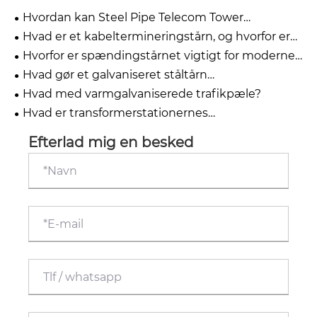
Hvordan kan Steel Pipe Telecom Tower
transformere moderne
Hvad er et kabeltermineringstårn, og hvorfor er
kommunikationsinfrastruktur?
det kritisk for moderne strømsystemer?
Hvorfor er spændingstårnet vigtigt for moderne
krafttransmissionssystemer?
Hvad gør et galvaniseret ståltårn
"vejrbestandigt"?
Hvad med varmgalvaniserede trafikpæle?
Hvad er transformerstationernes
rammestrukturer?
Efterlad mig en besked