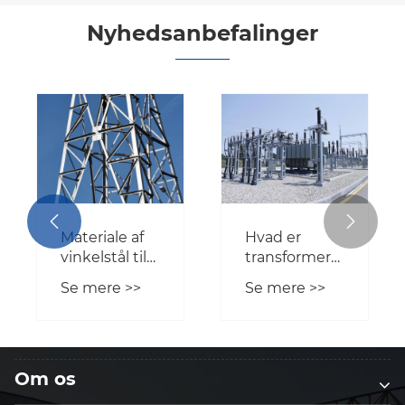
Nyhedsanbefalinger
Hvorfor er
Hvordan kan
spændingstårnet
Steel Pipe
vigtigt for
Telecom
Se mere >>
Se mere >>
moderne
Tower
krafttransmissionssystemer?
transformere


moderne
kommunikationsinfra
Om os