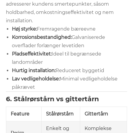
adresserer kundens smertepunkter, såsom
holdbarhed, omkostningseffektivitet og nem
installation.
Høj styrke:
Fremragende bæreevne
Korrosionsbestandighed:
Galvaniserede
overflader forlænger levetiden
Pladseffektivitet:
Ideel til begrænsede
landområder
Hurtig installation:
Reduceret byggetid
Lav vedligeholdelse:
Minimal vedligeholdelse
påkrævet
6. Stålrørstårn vs gittertårn
Feature
Stålrørstårn
Gittertårn
Enkelt og
Komplekse
Design