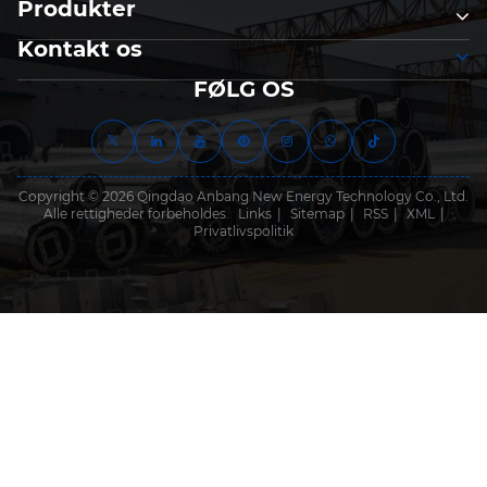
Produkter
Kontakt os
FØLG OS
Copyright © 2026 Qingdao Anbang New Energy Technology Co., Ltd.
Alle rettigheder forbeholdes.
Links
|
Sitemap
|
RSS
|
XML
|
Privatlivspolitik