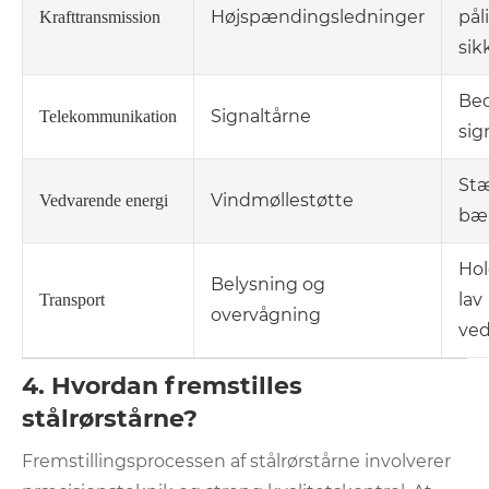
Højspændingsledninger
pål
Krafttransmission
sik
Be
Signaltårne
Telekommunikation
sig
St
Vindmøllestøtte
Vedvarende energi
bæ
Hol
Belysning og
lav
Transport
overvågning
ved
4. Hvordan fremstilles
stålrørstårne?
Fremstillingsprocessen af ​​stålrørstårne ​​involverer