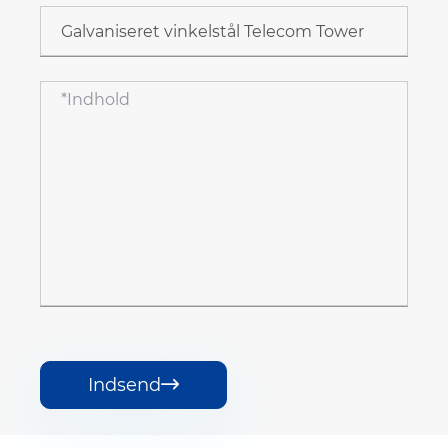
Indsend
