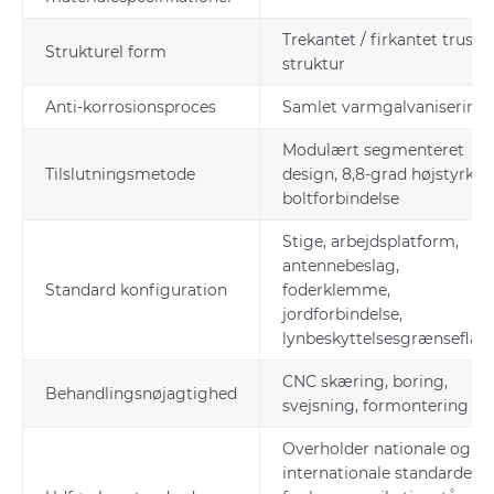
Trekantet / firkantet truss
Strukturel form
struktur
Anti-korrosionsproces
Samlet varmgalvanisering
Modulært segmenteret
Tilslutningsmetode
design, 8,8-grad højstyrke
boltforbindelse
Stige, arbejdsplatform,
antennebeslag,
Standard konfiguration
foderklemme,
jordforbindelse,
lynbeskyttelsesgrænseflad
CNC skæring, boring,
Behandlingsnøjagtighed
svejsning, formontering
Overholder nationale og
internationale standarder