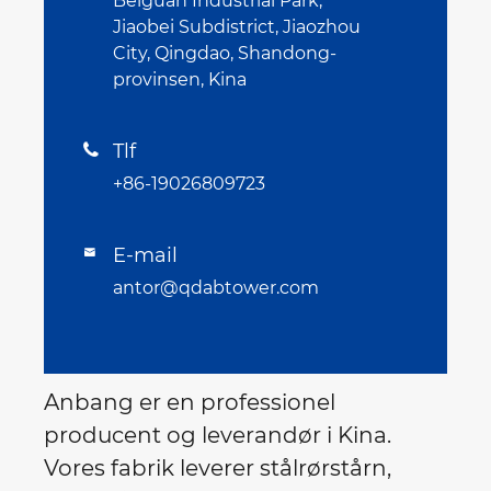
Beiguan Industrial Park,
Jiaobei Subdistrict, Jiaozhou
City, Qingdao, Shandong-
provinsen, Kina
Tlf

+86-19026809723
E-mail

antor@qdabtower.com
Anbang er en professionel
producent og leverandør i Kina.
Vores fabrik leverer stålrørstårn,