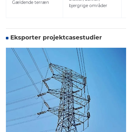
Gældende terræn
bjergrige områder
k
fo
Eksporter projektcasestudier