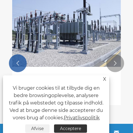


Hvad er transformerstationernes
X
rammestrukturer?
Vi bruger cookies til at tilbyde dig en
Se mere >>
bedre browsingoplevelse, analysere
trafik på webstedet og tilpasse indhold.
Ved at bruge denne side accepterer du
vores brug af cookies.
Privatlivspolitik
Afvise
Acceptere



