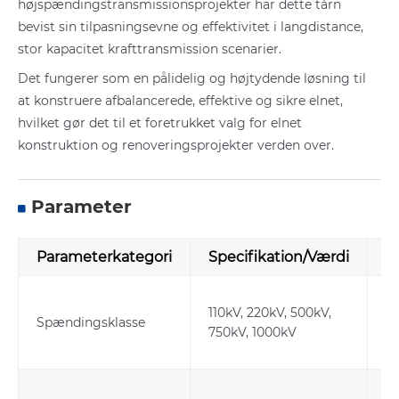
højspændingstransmissionsprojekter har dette tårn
bevist sin tilpasningsevne og effektivitet i langdistance,
stor kapacitet krafttransmission scenarier.
Det fungerer som en pålidelig og højtydende løsning til
at konstruere afbalancerede, effektive og sikre elnet,
hvilket gør det til et foretrukket valg for elnet
konstruktion og renoveringsprojekter verden over.
Parameter
Parameterkategori
Specifikation/Værdi
B
Ve
110kV, 220kV, 500kV,
h
Spændingsklasse
750kV, 1000kV
e
v
Hø