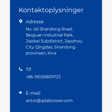
Kontaktoplysninger
Adresse

No. 46 Shandong Road,
Beiguan Industrial Park,
Jiaobei Subdistrict, Jiaozhou
City, Qingdao, Shandong-
provinsen, Kina
Tlf

+86-19026809723
E-mail

antor@qdabtower.com