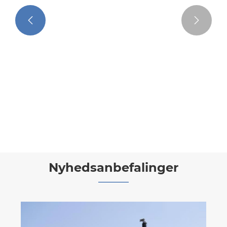


132kV galvaniseret vinkelstål
transmissionstårn
Se mere >>
Nyhedsanbefalinger