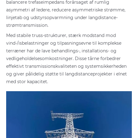
balancere trefaseimpedans forårsaget af rumlig
asymmetri af ledere, reducere asymmetriske strømme,
linjetab og udstyrsopvarmning under langdistance-
strømtransmission.
Med stabile truss-strukturer, stærk modstand mod
vind-/isbelastninger og tilpasningsevne til komplekse
terræner har de lave behandlings-, installations- og
vedligeholdelsesomkostninger. Disse tårne ​​forbedrer
effektivt transmissionskvaliteten og systemsikkerheden
og giver pålidelig støtte til langdistanceprojekter i elnet
med stor kapacitet.