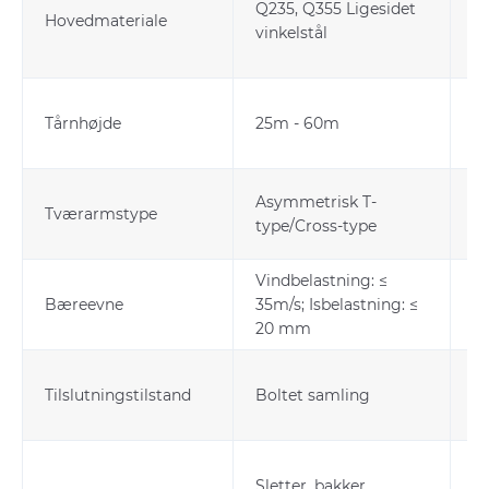
Q235, Q355 Ligesidet
ko
Hovedmateriale
vinkelstål
st
fo
Ju
Tårnhøjde
25m - 60m
s
s
De
Asymmetrisk T-
Tværarmstype
ef
type/Cross-type
le
Vindbelastning: ≤
Ti
Bæreevne
35m/s; Isbelastning: ≤
ve
20 mm
k
Pr
Tilslutningstilstand
Boltet samling
in
ve
St
Sletter, bakker,
ti